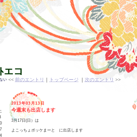
ｯﾄエコ
<<
前のエントリ
｜
トップページ
｜
次のエントリ
>>
いない
2013年03月13日
今週末も出店します
土
3
3月17日(日）は
0
7
よこっちょポッケまーと に出店します
4