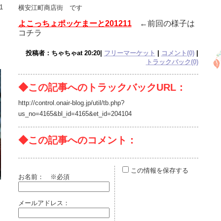
1
横安江町商店街 です
よこっちょポッケまーと201211
←前回の様子は
コチラ
投稿者：ちゃちゃat 20:20|
フリーマーケット
|
コメント(0)
|
トラックバック(0)
◆この記事へのトラックバックURL：
http://control.onair-blog.jp/util/tb.php?
us_no=4165&bl_id=4165&et_id=204104
◆この記事へのコメント：
この情報を保存する
お名前：
※必須
メールアドレス：