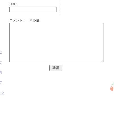
URL:
コメント： ※必須
ぐ
ぐ
内
７
フク