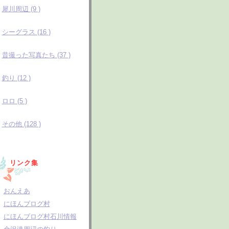
犀川周辺 (9 )
シーグラス (16 )
昔撮った写真たち (37 )
釣り (12 )
ロロ (5 )
その他 (128 )
リンク集
おんえあ
にほんブログ村
にほんブログ村石川情報