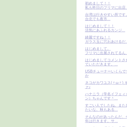
初めまして！！
私も昨日のフリマに出店..
台湾は行きやすい所です
台北でも夜市...
はじめまして！！
活気にあふれるカンジ...
綺麗ですね！！
ガラス玉に穴おあけるだ..
はじめまして。
フリマに出展されてるん..
はじめましてコメントさ
ていただきます。...
USBチューナーいくらで
か
ネコがカワユス(〃ω〃) 
ァ♪
ハナニラ（学名イフェィ
ン）ちゃんです＾...
すごい人でしたね。また
たいな。秋もある...
そんなのがあったんだ、
年は行きます。サ...