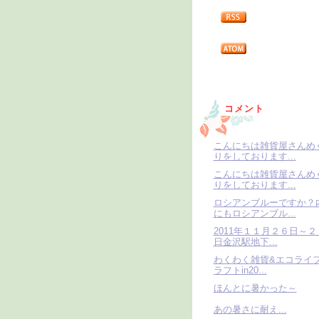
コメント
こんにちは雑貨屋さんめ
りをしております...
こんにちは雑貨屋さんめ
りをしております...
ロシアンブルーですか？
にもロシアンブル...
2011年１１月２６日～２
日金沢駅地下...
わくわく雑貨&エコライ
ラフトin20...
ほんとに暑かった～
あの暑さに耐え...