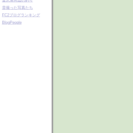
金沢港周辺の釣り
昔撮った写真たち
FC2ブログランキング
BlogPeople