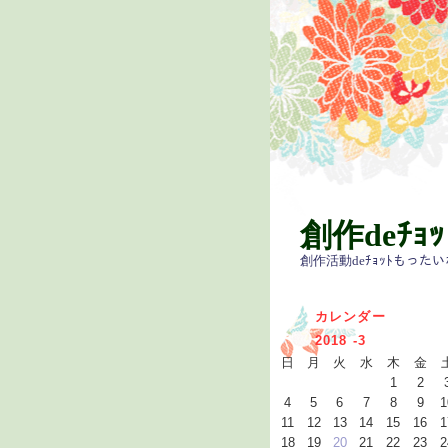
創作deﾁｮ
創作活動deﾁｮｯﾄもった
カレンダー
2018 -3
日
月
火
水
木
金
1
2
4
5
6
7
8
9
1
11
12
13
14
15
16
1
18
19
20
21
22
23
2