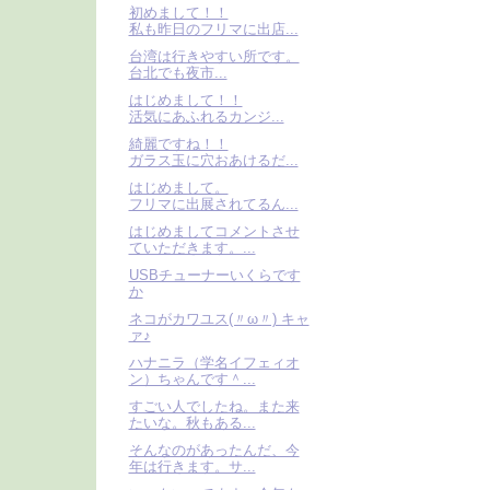
初めまして！！
私も昨日のフリマに出店...
台湾は行きやすい所です。
台北でも夜市...
はじめまして！！
活気にあふれるカンジ...
綺麗ですね！！
ガラス玉に穴おあけるだ...
はじめまして。
フリマに出展されてるん...
はじめましてコメントさせ
ていただきます。...
USBチューナーいくらです
か
ネコがカワユス(〃ω〃) キャ
ァ♪
ハナニラ（学名イフェィオ
ン）ちゃんです＾...
すごい人でしたね。また来
たいな。秋もある...
そんなのがあったんだ、今
年は行きます。サ...