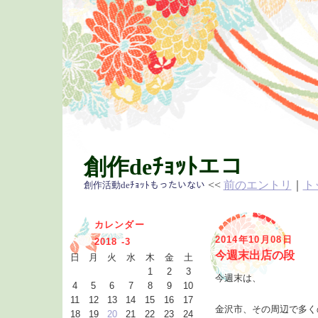
創作deﾁｮｯﾄエコ
<<
前のエントリ
｜
ト
創作活動deﾁｮｯﾄもったいない
カレンダー
2014年10月08日
2018 -3
今週末出店の段
日
月
火
水
木
金
土
1
2
3
今週末は、
4
5
6
7
8
9
10
11
12
13
14
15
16
17
金沢市、その周辺で多く
18
19
20
21
22
23
24