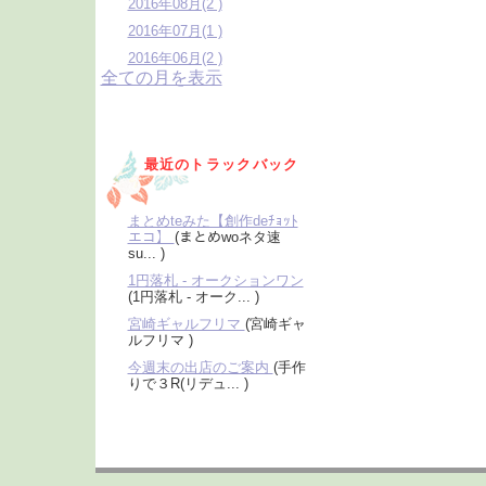
2016年08月(2 )
2016年07月(1 )
2016年06月(2 )
全ての月を表示
最近のトラックバック
まとめteみた【創作deﾁｮｯﾄ
エコ】
(まとめwoネタ速
su... )
1円落札 - オークションワン
(1円落札 - オーク... )
宮崎ギャルフリマ
(宮崎ギャ
ルフリマ )
今週末の出店のご案内
(手作
りで３R(リデュ... )