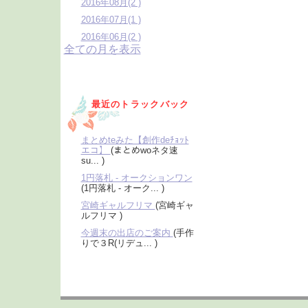
2016年08月(2 )
2016年07月(1 )
2016年06月(2 )
全ての月を表示
最近のトラックバック
まとめteみた【創作deﾁｮｯﾄ
エコ】
(まとめwoネタ速
su... )
1円落札 - オークションワン
(1円落札 - オーク... )
宮崎ギャルフリマ
(宮崎ギャ
ルフリマ )
今週末の出店のご案内
(手作
りで３R(リデュ... )