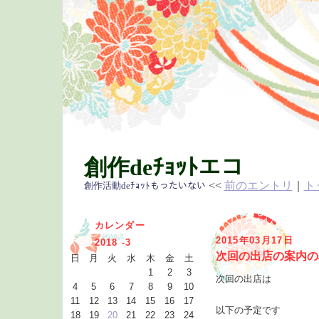
創作deﾁｮｯﾄエコ
<<
前のエントリ
｜
ト
創作活動deﾁｮｯﾄもったいない
カレンダー
2015年03月17日
2018 -3
次回の出店の案内の
日
月
火
水
木
金
土
1
2
3
次回の出店は
4
5
6
7
8
9
10
11
12
13
14
15
16
17
以下の予定です
18
19
20
21
22
23
24