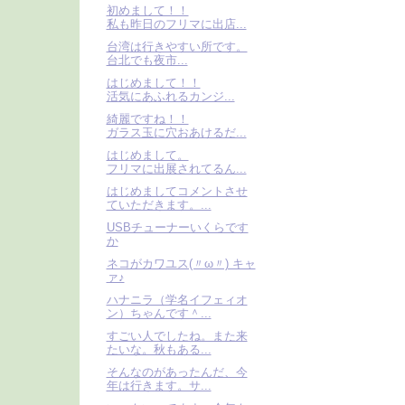
初めまして！！
私も昨日のフリマに出店...
台湾は行きやすい所です。
台北でも夜市...
はじめまして！！
活気にあふれるカンジ...
綺麗ですね！！
ガラス玉に穴おあけるだ...
はじめまして。
フリマに出展されてるん...
はじめましてコメントさせ
ていただきます。...
USBチューナーいくらです
か
ネコがカワユス(〃ω〃) キャ
ァ♪
ハナニラ（学名イフェィオ
ン）ちゃんです＾...
すごい人でしたね。また来
たいな。秋もある...
そんなのがあったんだ、今
年は行きます。サ...