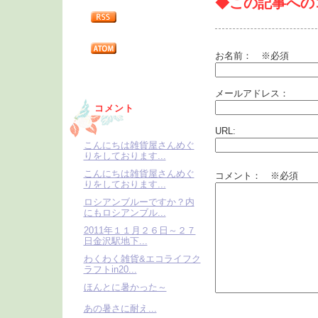
◆この記事への
お名前：
※必須
メールアドレス：
コメント
URL:
こんにちは雑貨屋さんめぐ
りをしております...
こんにちは雑貨屋さんめぐ
コメント： ※必須
りをしております...
ロシアンブルーですか？内
にもロシアンブル...
2011年１１月２６日～２７
日金沢駅地下...
わくわく雑貨&エコライフク
ラフトin20...
ほんとに暑かった～
あの暑さに耐え...