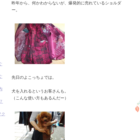
昨年から、何かわからないが、爆発的に売れているショルダ
ー。
ぐ
ぐ
先日のよこっちょでは。
内
犬を入れるというお客さんも。
（こんな使い方もあるんだー）
７
フク