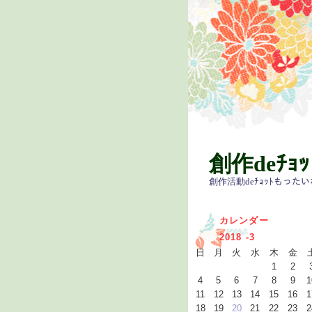
創作deﾁｮ
創作活動deﾁｮｯﾄもった
カレンダー
2018 -3
日
月
火
水
木
金
1
2
4
5
6
7
8
9
1
11
12
13
14
15
16
1
18
19
20
21
22
23
2