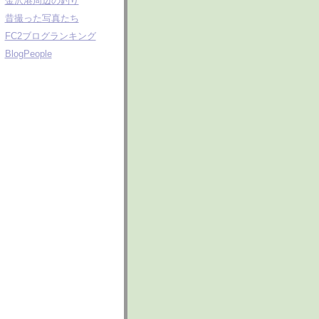
金沢港周辺の釣り
昔撮った写真たち
FC2ブログランキング
BlogPeople