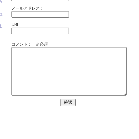
も
メールアドレス：
っ
URL:
ま
コメント： ※必須