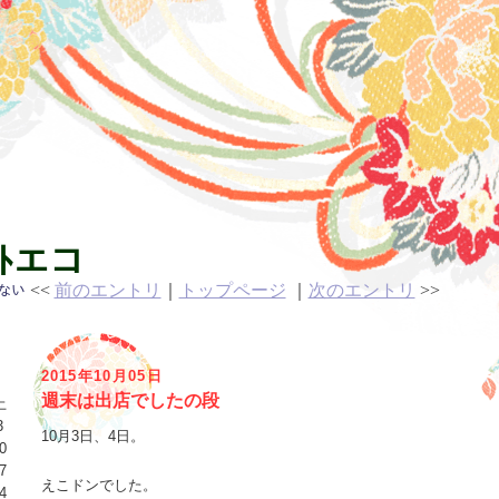
ｯﾄエコ
<<
前のエントリ
｜
トップページ
｜
次のエントリ
>>
いない
2015年10月05日
週末は出店でしたの段
土
3
10月3日、4日。
0
7
えこドンでした。
4