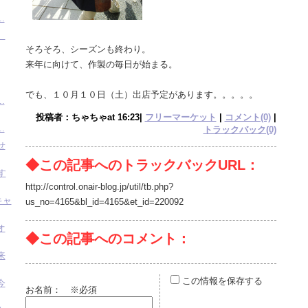
.
。
そろそろ、シーズンも終わり。
来年に向けて、作製の毎日が始まる。
でも、１０月１０日（土）出店予定があります。。。。。
.
投稿者：ちゃちゃat 16:23|
フリーマーケット
|
コメント(0)
|
.
トラックバック(0)
せ
◆この記事へのトラックバックURL：
す
http://control.onair-blog.jp/util/tb.php?
キャ
us_no=4165&bl_id=4165&et_id=220092
オ
◆この記事へのコメント：
来
この情報を保存する
今
お名前：
※必須