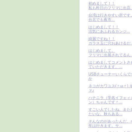
初めまして！！
私も昨日のフリマに出店..
台湾は行きやすい所です
台北でも夜市...
はじめまして！！
活気にあふれるカンジ...
綺麗ですね！！
ガラス玉に穴おあけるだ..
はじめまして。
フリマに出展されてるん..
はじめましてコメントさ
ていただきます。...
USBチューナーいくらで
か
ネコがカワユス(〃ω〃) 
ァ♪
ハナニラ（学名イフェィ
ン）ちゃんです＾...
すごい人でしたね。また
たいな。秋もある...
そんなのがあったんだ、
年は行きます。サ...