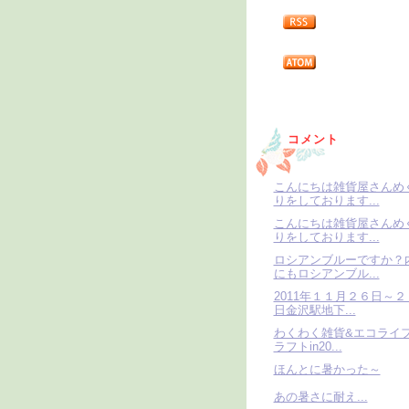
コメント
こんにちは雑貨屋さんめ
りをしております...
こんにちは雑貨屋さんめ
りをしております...
ロシアンブルーですか？
にもロシアンブル...
2011年１１月２６日～２
日金沢駅地下...
わくわく雑貨&エコライ
ラフトin20...
ほんとに暑かった～
あの暑さに耐え...