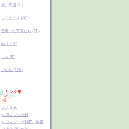
犀川周辺 (9 )
シーグラス (16 )
昔撮った写真たち (37 )
釣り (12 )
ロロ (5 )
その他 (128 )
リンク集
おんえあ
にほんブログ村
にほんブログ村石川情報