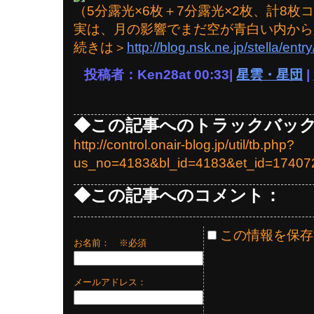
（5分露光×6枚＋7分露光×2枚、計8枚
実は、月の影響でまだ空が青白い内から
続きは＞
http://blog.nsk.ne.jp/stella/ent
投稿者：Ken28at 00:33|
星雲・星団
|
◆この記事へのトラックバック
http://control.onair-blog.jp/util/tb.php?
us_no=4183&bl_id=4183&et_id=17407
◆この記事へのコメント：
この情報を保存
お名前：
※必須
メールアドレス：