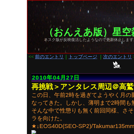
（おんえあ版）星空
ネスク版が反映復活したようなので更新休止します
<<
前のエントリ
｜
トップページ
｜
次のエントリ
2010年04月27日
再挑戦＞アンタレス周辺＠高鷲
この日、午前2時を過ぎてようやく月の
なってきた。しかし、薄明まで2時間も
そんな中で性懲りも無く前回同様、さそ
ラを向けた。
★↓EOS40D(SEO-SP2)/Takumar135m