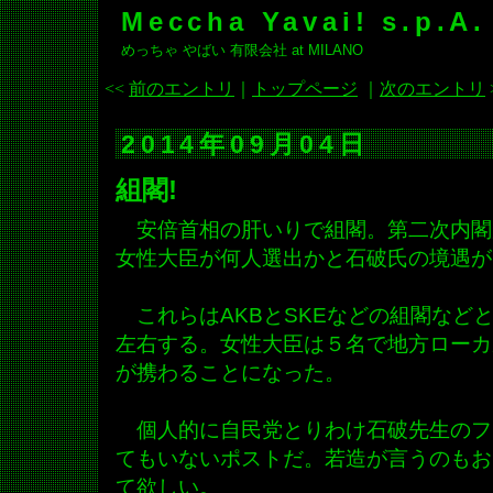
Meccha Yavai! s.p.A.
めっちゃ やばい 有限会社 at MILANO
<<
前のエントリ
｜
トップページ
｜
次のエントリ
2014年09月04日
組閣!
安倍首相の肝いりで組閣。第二次内閣
女性大臣が何人選出かと石破氏の境遇が
これらはAKBとSKEなどの組閣など
左右する。女性大臣は５名で地方ローカ
が携わることになった。
個人的に自民党とりわけ石破先生のフ
てもいないポストだ。若造が言うのもお
て欲しい。