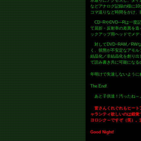
示通りにアクセスし、タイ
などアナログ記録の様に1
コマ送りなど時間をかけ、
CD−RやDVD―Rは一
て屈折・反射率の差異を造
ックアップ用ヘッドでメデ
対してDVD−RAM／R
く、状態が不安定なアモル
結晶化／非結晶化を創り出
て読み書き共に可能になる
年明けで失速しないように
The End!
あと子供達！汚ったね～ノ
皆さんくれぐれもヒートア
ャランティ欲しいのは錯覚
ヨロシク～ですぞ（笑）。
Good Night!