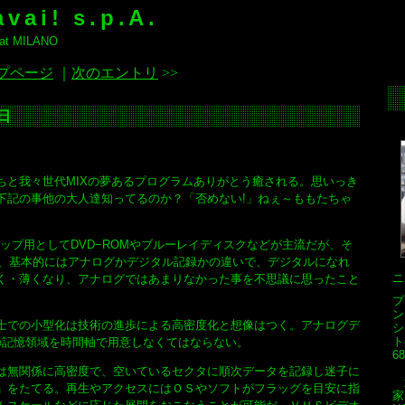
vai! s.p.A.
 MILANO
プページ
｜
次のエントリ
>>
3日
と我々世代MIXの夢あるプログラムありがとう癒される。思いっき
下記の事他の大人達知ってるのか？「否めない!」ねぇ～ももたちゃ
ップ用としてDVD−ROMやブルーレイディスクなどが主流だが、そ
録画、基本的にはアナログかデジタル記録かの違いで、デジタルになれ
ニ
く・薄くなり、アナログではあまりなかった事を不思議に思ったこと
プ
ン
での小型化は技術の進歩による高密度化と想像はつく。アナログデ
シ
ト
の記憶領域を時間軸で用意しなくてはならない。
68
無関係に高密度で、空いているセクタに順次データを記録し迷子に
武
」をたてる。再生やアクセスにはＯＳやソフトがフラッグを目安に指
家