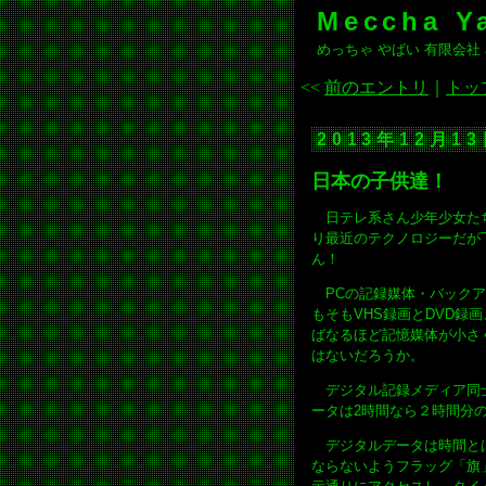
Meccha Ya
めっちゃ やばい 有限会社 at
<<
前のエントリ
｜
トッ
2013年12月1
日本の子供達！
日テレ系さん少年少女たち
り最近のテクノロジーだが
ん！
PCの記録媒体・バックア
もそもVHS録画とDVD
ばなるほど記憶媒体が小さ
はないだろうか。
デジタル記録メディア同士
ータは2時間なら２時間分
デジタルデータは時間とは
ならないようフラッグ「旗