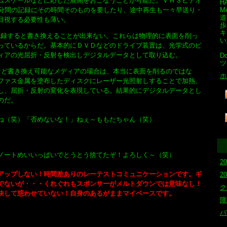
ムスケールなどに応じた展開をおこなうことが可能だ。ＶＨＳビデオ
H
0分間の記録にその時間そのものを要したり、途中再生も一々早送り・
M
道
目視する必要性も薄い。
歩
キ
度記録すると書き換えることが出来ない。これらは物理的に表面を削っ
い
っているからだ。基本的にＤＶＤなどのドライブ装置は、光学式のピ
ィアの光屈折・反射を検出しデジタルデータとして取り込む。
Do
ツ
Wなど書き換え可能なメディアの場合は、本当に表面を削るのではな
ホ
ファス金属を塗布したディスクにレーザー光照射しすることで加熱、
し、屈折・反射の変化を表現している。結果的にデジタルデータとし
のだ。
ね（笑）「否めないな！」ねぇ～ももたちゃん（笑）
ートめいいっぱいでとうとう捨てたぞ！よろしく～（笑）
2
ップしない！時間差ありのレーテストコミュニケーションです。ギ
20
でないが・・・くれぐれもスポンサーがメルトダウンでは意味なし！
ク
決して惑わせていない！自身のあるがままマイペースです。
障
バ