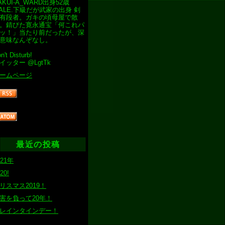
AKUI-A_WARD出身52歳
ALE.下級だが武家の出身 剣
有段者。ガキの頃母屋で散
。錆びた寛永通宝「何これパ
ッ！」当たり前だったが、深
意味なんぞなし。
n't Disturb!
イッター @LgtTk
ームページ
最近の投稿
021年
20!
リスマス2019！
害を負って20年！
レインタインデー！