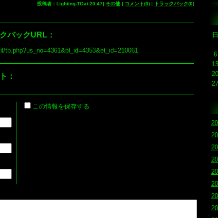
投稿者：Lighting-TOat 20:47|
その他
|
コメント(0)
|
トラックバック(0)
クバックURL：
p/util/tb.php?us_no=4361&bl_id=4353&et_id=210061
6
1
2
ト：
2
この情報を保存する
2
2
2
2
2
2
2
2