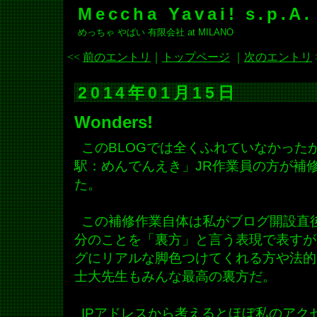
Meccha Yavai! s.p.A.
めっちゃ やばい 有限会社 at MILANO
<<
前のエントリ
｜
トップページ
｜
次のエントリ
2014年01月15日
Wonders!
このBLOGでは全くふれていなかった
駅：めんでんえき」JR作業員の方が補
た。
この補修作業自体は私がブログ開設直
分のことを「裏方」と言う表現で表すが
グにリアルな脚色つけてくれる方や法的
士大先生もみんな最高の裏方だ。
IPアドレスから考えるとほぼ私のアク