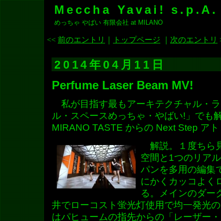
Meccha Yavai! s.p.A.
めっちゃ やばい 有限会社 at MILANO
<<
前のエントリ
｜
トップページ
｜
次のエントリ
2014年04月11日
Perfume Laser Beam MV!
私が目指す最もアーキテクチャル・ラ
ル・スペースめっちゃ・やばい!」でも
MIRANO TASTE からの Next Step
解説。１度ちら見
空間と1つのリア
パンを多用の編集
にかくカッコよく
る。メインのダー
井でローコスト蛍光灯使用で均一発光の
はパヒュームの指先からの「レーザー・