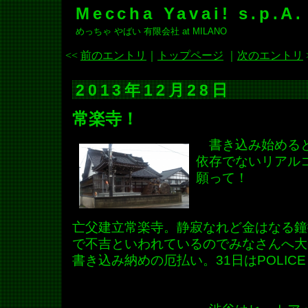
Meccha Yavai! s.p.A.
めっちゃ やばい 有限会社 at MILANO
<<
前のエントリ
｜
トップページ
｜
次のエントリ
2013年12月28日
常楽寺！
書き込み始めると
依存でないリアル
願って！
亡父建立常楽寺。静寂なれど金はなる鐘
で不吉といわれているのでみなさんへ大
書き込み納めの厄払い。31日はPOLIC