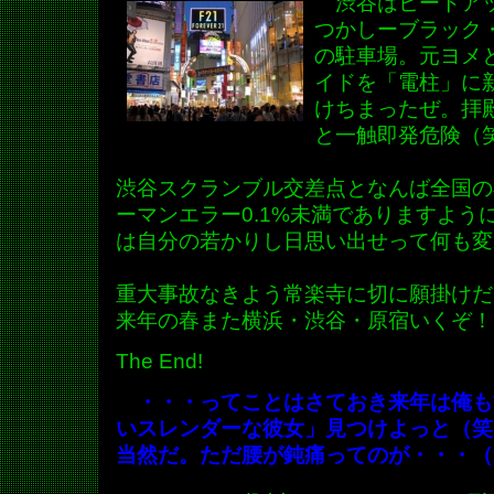
渋谷はヒートアッ
つかしーブラック
の駐車場。元ヨメ
イドを「電柱」に
けちまったぜ。拝
と一触即発危険（
渋谷スクランブル交差点となんば全国の
ーマンエラー0.1%未満でありますよう
は自分の若かりし日思い出せって何も変
重大事故なきよう常楽寺に切に願掛けだ
来年の春また横浜・渋谷・原宿いくぞ！
The End!
・・・ってことはさておき来年は
俺も
いスレンダーな彼女」見つけよっと（笑
当然だ。ただ腰が鈍痛ってのが・・・（