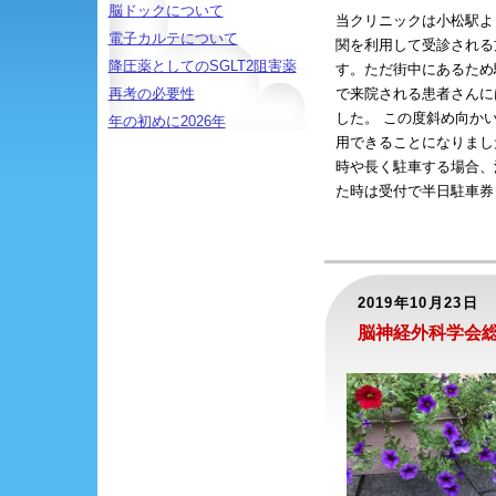
脳ドックについて
当クリニックは小松駅よ
電子カルテについて
関を利用して受診される
降圧薬としてのSGLT2阻害薬
す。ただ街中にあるため
で来院される患者さんに
再考の必要性
した。 この度斜め向か
年の初めに2026年
用できることになりまし
時や長く駐車する場合、
た時は受付で半日駐車券（7
2019年10月23日
脳神経外科学会