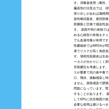
す。消毒薬使用（毒性、
臓器別の注意点では、頭
張り出しがあれば扁桃周
急性喉頭蓋炎、後頚部痛
部腫脹と圧痛で感染性血
す。 原因不明の発熱で
める心雑音の有無をチェ
でも血液培養が有用です
性膿痂疹ではMRSAが
者でリスクが高く免疫低
す。壊死性筋膜炎は生命
ーカスが分かりにくく胆
宮留膿症を考慮します。
スが重要で貝の食中毒で
口、飛沫、接触感染し特
ません。尿路感染で膀胱
問題になっています。腎
することがあります。 
して60%に抗生物質の
必要な使用は避けるべき