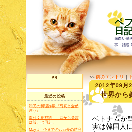
ペ
日
面白い動
事・話題 
<<
前のエントリ
｜
PR
2012年09月
世界から
最近の投稿
和民の料理詐欺『写真と全然
違う』
ベトナムが
塩村文夏都議、「恋から発言
は嘘」は ”嘘...
実は韓国人
May J、今までの八百長の勝利