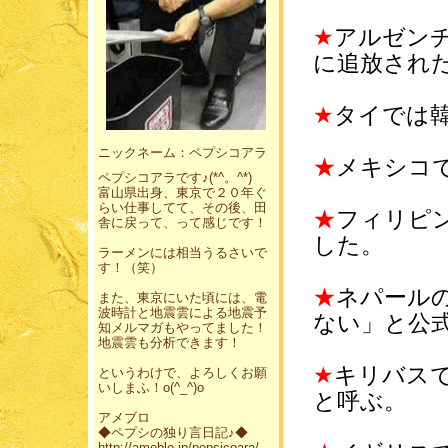
★
アルゼン
に追放され
★
タイでは
ニックネーム：ペプシコアラ
★
メキシコ
ペプシコアラです♪(*^。^*)
富山県出身、東京で２０年ぐ
らい仕事してて、その後、田
★
フィリピ
舎に戻って、って感じです！
した。
ラーメンには相当うるさいで
す！（笑）
★
ネパール
また、東京にいた頃には、電
波時計と地震雲による地震予
ない」と公
知メルマガもやってました！
地震雲も分析できます！
★
キリバス
というわけで、よろしくお願
いしまふ！o(^_^)o
と呼ぶ。
アメブロ
◆ペプシの独り言日記♪◆
http://ameblo.jp/pepsicoara/