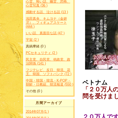
心霊、怖い話、幽霊、恐怖、
心霊写真 (36 )
感動する話、泣ける話 (13 )
浅田真央、キムヨナ（金妍
児）、フィギュアスケート
(444 )
いい話、真面目な話 (47 )
宇宙 (2 )
真鍋摩緒 (0 )
PCセキュリティ (2 )
民主党、自民党、他政党、政
治関係 (141 )
フジテレビ、反日、韓流、花
王、韓国、ソフトバンク (72 )
中国・韓国・韓流・K-POP・
ベトナム
朝鮮・日教組、韓流報道 (550 )
「２０万人
その他 (0 )
問を受けま
月間アーカイブ
2014年07月(1 )
２０万人で