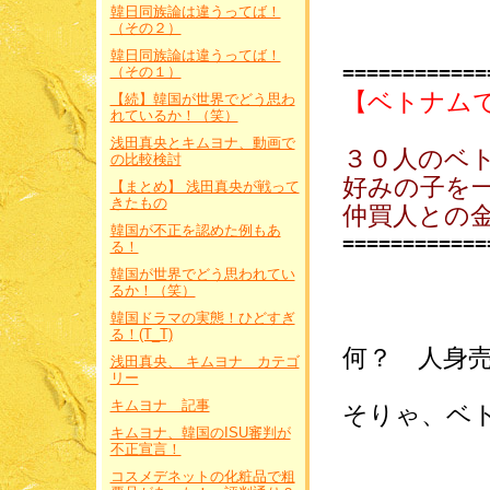
韓日同族論は違うってば！
（その２）
韓日同族論は違うってば！
============
（その１）
【ベトナム
【続】韓国が世界でどう思わ
れているか！（笑）
浅田真央とキムヨナ、動画で
３０人のベ
の比較検討
好みの子を
【まとめ】 浅田真央が戦って
きたもの
仲買人との
韓国が不正を認めた例もあ
============
る！
韓国が世界でどう思われてい
るか！（笑）
韓国ドラマの実態！ひどすぎ
る！(T_T)
何？ 人身
浅田真央、 キムヨナ カテゴ
リー
キムヨナ 記事
そりゃ、ベト
キムヨナ、韓国のISU審判が
不正宣言！
コスメデネットの化粧品で粗