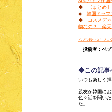
300万トンが
◆
【まとめ】
◆
韓国ドラマの
◆
コスメデネ
物なの？ 楽天や
ペプシ暇つぶしブログ
投稿者：ペプシコ
◆この記事
いつも楽しく拝
親友が韓国にお
色々話を聞いた
た。