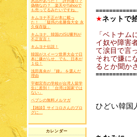
悪品があった！ 評判通り？
偽物なの？ 楽天やYahooで
============
も売ってるみたいですね。
★
ネットで
キムヨナ不正が本に載っ
た！ 「疑惑の名勝負大全 永
久保存版」
「ベトナム
キムヨナ、韓国のISU審判が
不正宣言！
イ奴や障害
キムヨナ伝説！
て涙目で言
韓国がスイーツ世界大会で日
それで嫌に
本に嫌がらせ、でも、日本が
１位！
るとか聞か
浅田真央が 『鐘』 を選んだ
============
理由
宇都宮市の学校が台湾人留学
生に差別！「台湾は国家では
ない」
ペプシの無料メルマガ
ひどい韓国人！
【雑談】サイコロさんのブロ
グに…
カレンダー