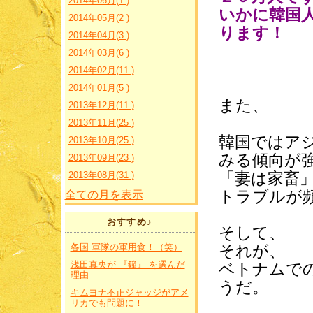
2014年06月(1 )
いかに韓国
2014年05月(2 )
ります！
2014年04月(3 )
2014年03月(6 )
2014年02月(11 )
2014年01月(5 )
また、
2013年12月(11 )
2013年11月(25 )
韓国ではア
2013年10月(25 )
みる傾向が
2013年09月(23 )
「妻は家畜
2013年08月(31 )
トラブルが
全ての月を表示
おすすめ♪
そして、
それが、
各国 軍隊の軍用食！（笑）
浅田真央が 『鐘』 を選んだ
ベトナムで
理由
うだ。
キムヨナ不正ジャッジがアメ
リカでも問題に！