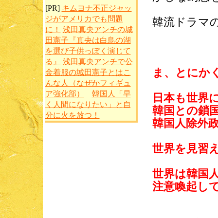
[PR]
キムヨナ不正ジャッ
ジがアメリカでも問題
韓流ドラマの
に！
浅田真央アンチの城
田憲子『真央は白鳥の湖
を選び子供っぽく演じて
る』
浅田真央アンチで公
ま、とにか
金着服の城田憲子とはこ
んな人（なぜかフィギュ
ア強化部）
韓国人「早
日本も世界
く人間になりたい」と自
韓国との鎖
分に火を放つ！
韓国人除外
世界を見習
世界は韓国
注意喚起し