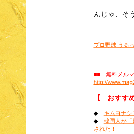
んじゃ、そう
プロ野球 うる
■■ 無料メル
http://www.ma
【 おすす
◆
キムヨナシ
◆
韓国人が「
された！