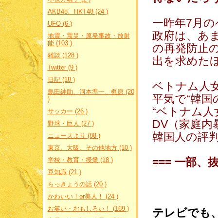
AKB48、HKT48 (24 )
一昨年7月
UFO (6 )
政府は、あ
地震・震災・原発事故・放射
能 (103 )
の再発防止
雑談 (128 )
出を求めた
Twitter (9 )
日記 (18 )
ベトナム人
島田紳助、河本準一、梶原 (20
平気で“韓国
)
“ベトナム人
サッカー (26 )
DV（家庭
野球・巨人 (27 )
韓国人の評
ニュースより (88 )
東京、大阪、その他地方 (10 )
=== 一部、抜
学校・教育・授業 (18 )
豆知識 (21 )
らっきょうの話 (20 )
かわいい！or美人！ (24 )
お笑い・おもしろい！ (169 )
テレビでも