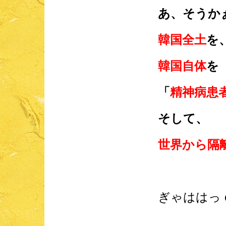
あ、そうか
韓国全土
を
韓国自体
を
「
精神病患
そして、
世界から隔
ぎゃははっ o