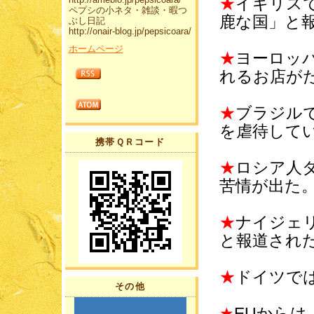
★
イギリス
ペプシの小ネタ・雑談・暇つ
鹿な国」と
ぶし日記
http://onair-blog.jp/pepsicoara/
ホームページ
★
ヨーロッ
れるお店が
★
ブラジル
を虐待して
携帯ＱＲコード
★
ロシア人
苦情が出た
★
ナイジェ
と報道され
★
ドイツで
その他
★
EUからは