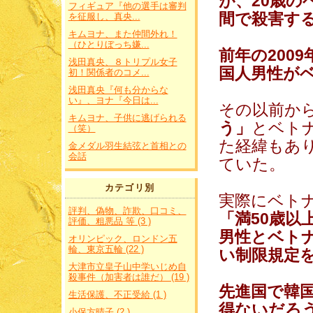
が、20歳の
フィギュア『他の選手は審判
間で殺害す
を征服し、真央...
キムヨナ、また仲間外れ！
（ひとりぼっち嫌...
前年の200
浅田真央、８トリプル女子
国人男性が
初！関係者のコメ...
浅田真央『何も分からな
い』、ヨナ『今日は...
その以前か
キムヨナ、子供に逃げられる
う」
とベト
（笑）
た経緯もあ
金メダル羽生結弦と首相との
会話
ていた。
カテゴリ別
実際にベトナ
評判、偽物、詐欺、口コミ、
「満50歳以
評価、粗悪品 等 (3 )
男性とベト
オリンピック、ロンドン五
輪、東京五輪 (22 )
い制限規定
大津市立皇子山中学いじめ自
殺事件（加害者は誰だ） (19 )
先進国で韓
生活保護、不正受給 (1 )
得ないだろ
小保方晴子 (2 )