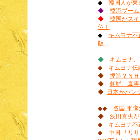
◆
韓国人が東
◆
韓流ブーム
◆
韓国がスイ
位！
◆
キムヨナ不
版」
◆
キムヨナ、
◆
キムヨナ伝
◆
捏造？ＮＨ
◆
朝鮮、真実
◆
日本がハン
◆◆
各国 軍
◆
浅田真央が
◆
キムヨナ不
◆
中国 「リ