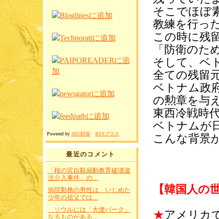
そこでほぼ
教練を行っ
この時に残
「防衛のた
そして、ベ
全ての残留
ベトナム政
の勲章を与
東西冷戦時
ベトナムが
Powered by
SEO対策
RSSプラス
こんな背景
最近のコメント
「桜の宮自殺扇動教育破壊違
法介入事件」の...
【韓国人の
病院勤務の男性は、いじめた
少年の祖父では...
ソウルには「大便パーク」
★
アメリカ
なるものがある...