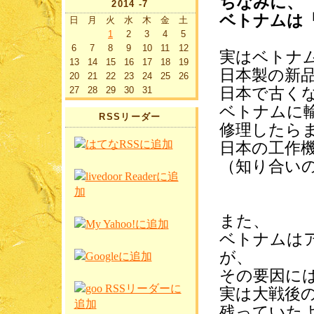
ちなみに、
2014 -7
ベトナムは
日
月
火
水
木
金
土
1
2
3
4
5
6
7
8
9
10
11
12
実はベトナ
13
14
15
16
17
18
19
日本製の新
20
21
22
23
24
25
26
日本で古く
27
28
29
30
31
ベトナムに
RSSリーダー
修理したら
日本の工作
（知り合い
また、
ベトナムは
が、
その要因に
実は大戦後
残っていた