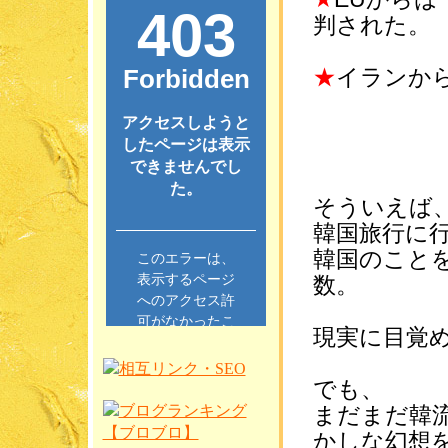
判された。
★
イランか
そういえば
韓国旅行に
韓国のこと
数。
現実に目覚
でも、
まだまだ韓
かしな幻想