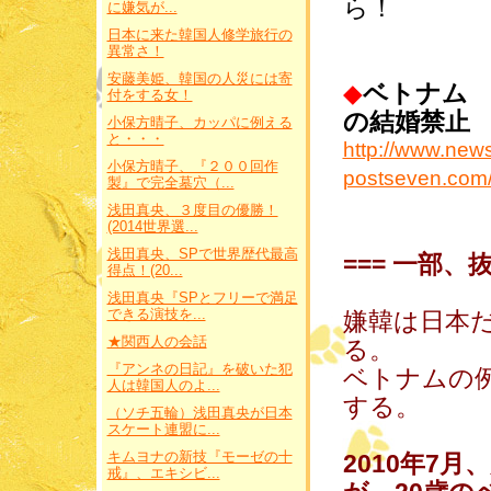
ら！
に嫌気が...
日本に来た韓国人修学旅行の
異常さ！
安藤美姫、韓国の人災には寄
◆
ベトナム 
付をする女！
の結婚禁止
小保方晴子、カッパに例える
と・・・
http://www.new
小保方晴子、『２００回作
postseven.com
製』で完全墓穴（...
浅田真央、３度目の優勝！
(2014世界選...
浅田真央、SPで世界歴代最高
=== 一部、抜
得点！(20...
浅田真央『SPとフリーで満足
できる演技を...
嫌韓は日本
★関西人の会話
る。
『アンネの日記』を破いた犯
ベトナムの
人は韓国人のよ...
する。
（ソチ五輪）浅田真央が日本
スケート連盟に...
キムヨナの新技『モーゼの十
2010年7
戒』、エキシビ...