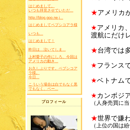
はじめまして。
いつも拝見させていただ...
★
アメリカ
http://blog.goo.ne.j...
はじめましてペプシコアラ様
★
アメリカ
渡航にだけ
いつも...
はじめまして！
★
台湾では
昨日は…泣いてしま...
上村愛子の件にしろ、今回は
アメリカの動き...
★
フランスで
お久しぶりです。ペプシコア
ラ様。
今日...
★
ベトナム
こういう場合は白でもなく黒
でもなく、ベー...
★
カンボジ
プロフィール
（人身売買に当
★
世界で嫌
（上位の国は紛